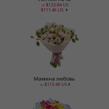
$123.84 US
от
$111.46 US
Мамина любовь
$115.49 US
от