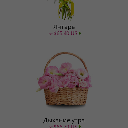
Янтарь
$65.40 US
от
Дыхание утра
$66.79 US
от