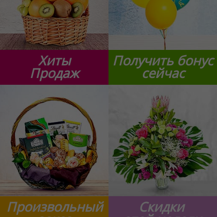
Хиты
Получить бонус
Продаж
сейчас
Произвольный
Скидки