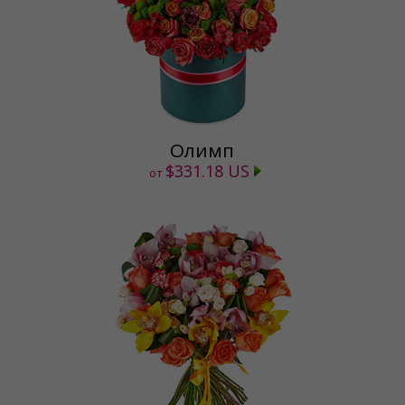
Олимп
$331.18 US
от