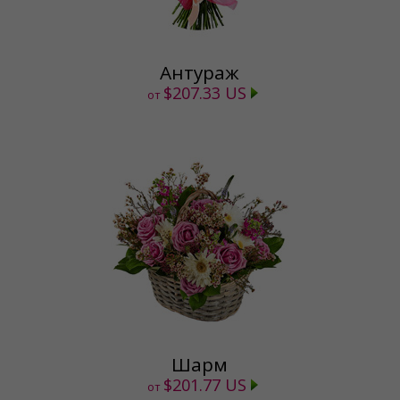
Антураж
$207.33 US
от
Шарм
$201.77 US
от