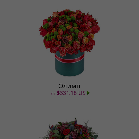
Олимп
$331.18 US
от