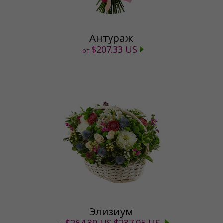
Антураж
$207.33 US
от
Элизиум
$264.39 US
$237.95 US