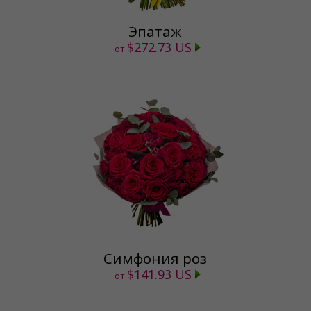
Эпатаж
$272.73 US
от
Симфония роз
$141.93 US
от