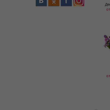
Де
о
о