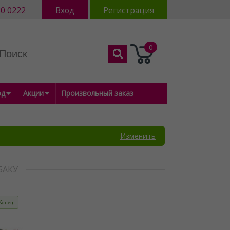
80 0222
Вход
Регистрация
0
од
Акции
Произвольный заказ
Изменить
БАКУ
Конец