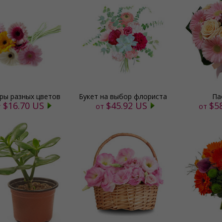
ры разных цветов
Букет на выбор флориста
Па
$16.70 US
$45.92 US
$5
т
от
от