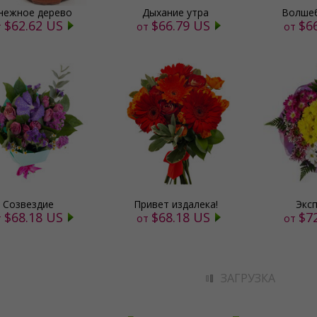
нежное дерево
Дыхание утра
Волшеб
$62.62 US
$66.79 US
$6
т
от
от
Созвездие
Привет издалека!
Экс
$68.18 US
$68.18 US
$7
т
от
от
ЗАГРУЗКА