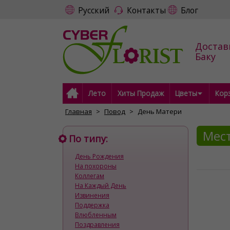
Русский
Контакты
Блог
Достав
Баку
Лето
Хиты Продаж
Цветы
Кор
Главная
Повод
День Матери
Мест
По типу:
День Рождения
На похороны
Коллегам
На Каждый День
Извинения
Поддержка
Влюбленным
Поздравления