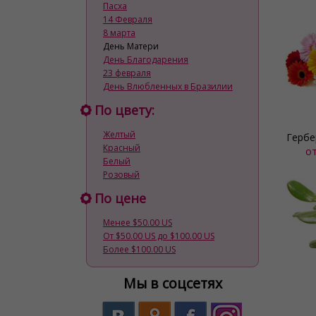
Пасха
14 Февраля
8 марта
День Матери
День Благодарения
23 февраля
День Влюбленных в Бразилии
По цвету:
Желтый
Гербе
Красный
о
Белый
Розовый
По цене
Менее $50.00 US
От $50.00 US до $100.00 US
Более $100.00 US
Мы в соцсетях