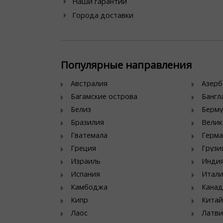
Наши гарантии
Города доставки
Популярные направления
Австралия
Азер
Багамские острова
Банг
Белиз
Берму
Бразилия
Велик
Гватемала
Герма
Греция
Грузи
Израиль
Инди
Испания
Итал
Камбоджа
Канад
Кипр
Китай
Лаос
Латви