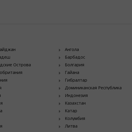
байджан
Ангола
ладеш
Барбадос
дские Острова
Болгария
обритания
Гайана
ния
Гибралтар
я
Доминиканская Республика
я
Индонезия
ия
Казахстан
а
Катар
Колумбия
я
Литва