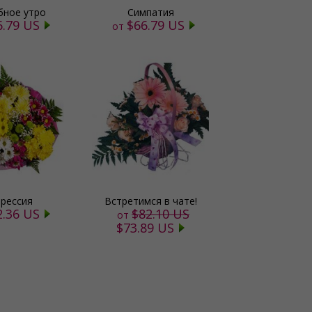
ное утро
Симпатия
6.79 US
$66.79 US
от
прессия
Встретимся в чате!
2.36 US
$82.10 US
от
$73.89 US