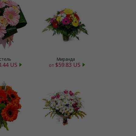
стель
Миранда
8.44 US
$59.83 US
от