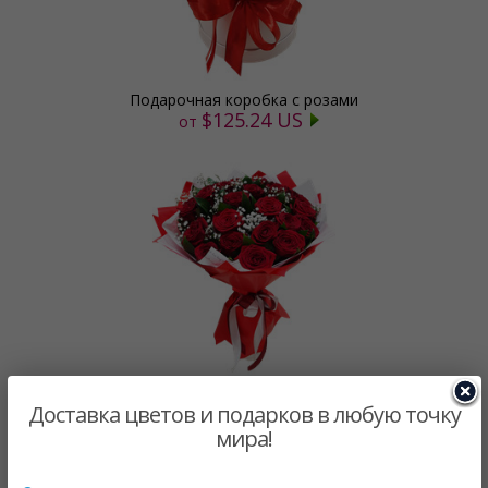
Подарочная коробка с розами
$125.24 US
от
Неувядающая классика
Доставка цветов и подарков в любую точку
$146.11 US
от
мира!
ЗАГРУЗКА