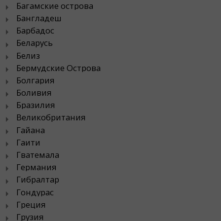
Багамские острова
Бангладеш
Барбадос
Беларусь
Белиз
Бермудские Острова
Болгария
Боливия
Бразилия
Великобритания
Гайана
Гаити
Гватемала
Германия
Гибралтар
Гондурас
Греция
Грузия