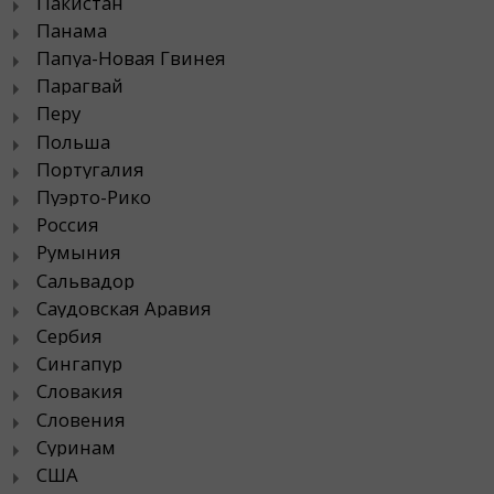
Пакистан
Панама
Папуа-Новая Гвинея
Парагвай
Перу
Польша
Португалия
Пуэрто-Рико
Россия
Румыния
Сальвадор
Саудовская Аравия
Сербия
Сингапур
Словакия
Словения
Суринам
США