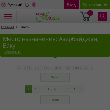
Русский
Вход
Регистрация
0
Главная
Цветы
Место назначения: Азербайджан,
Баку
Изменить
БУКЕТЫ ЦВЕТОВ С ДОСТАВКОЙ В БАКУ
Начало
1
2
3
4
5
6
7
8
»
Конец