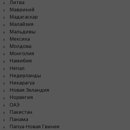
Литва
Маврикий
Мадагаскар
Малайзия
Мальдивы
Мексика
Молдова
Монголия
Намибия
Непал
Нидерланды
Никарагуа
Новая Зеландия
Норвегия
ОАЭ
Пакистан
Панама
Папуа-Новая Гвинея