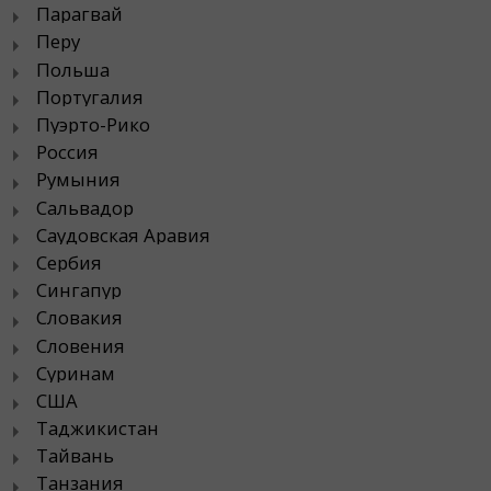
Парагвай
Перу
Польша
Португалия
Пуэрто-Рико
Россия
Румыния
Сальвадор
Саудовская Аравия
Сербия
Сингапур
Словакия
Словения
Суринам
США
Таджикистан
Тайвань
Танзания