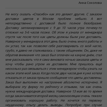
Анна Соколова
Не могу сказать «Спасибо» как это делают другие. С заказом
доставки цветов в Москве проблем небыло. А вот
непосредственно с доставкой было полное безобразие.
Доставку запланированную с 9 до 10 часов утра почему-то
отложил на 5-6 часов позже. Об этом я узнала от менеджера
спустя час после того как цветы должны были уже доставить.
Наверное у менеджера в этот день было очень много работы и
он устал, так как позволял себе разговаривать со мой нагло,
грубо, я давно не сталкивалась с таким общением. Он, даже не
обратив внимания что заказ был оплачен на кануне днём, стал
мне рассказывать что я сама виновата ночью заказала цветы и
хочу чтобы рано утром их доставили. Мне пришлось ещё
несколько раз связываться с этим менеджером чтобы узнать на
каком этапе мой заказ. Когда после двух часов дня я уже хотела
отказаться от заказа пришло сообщение что цветы доставлены.
Заказ был выполнен но настроение абсолютно испорчено. Я
выбирала эту фирму по рейтингу и отзывам, так как очень
нужна международная доставка. Наверное 13 мая во то время
когда заканчивается второй месяц самоизоляции очень тяжело
организовать хорошую работу. Не хочется по первому
неудачному опыту делать выводы. Попробую при случае