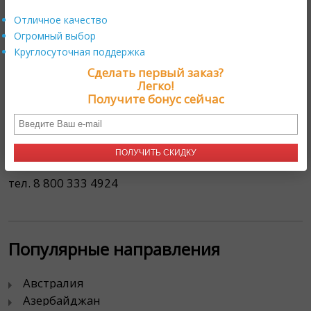
Магазинам цветов
Отличное качество
Огромный выбор
Партнерская программа
Круглосуточная поддержка
Продавайте с нами
Сделать первый заказ?
Легко!
Получите бонус сейчас
Контакты
111024, г. Москва,
ПОЛУЧИТЬ СКИДКУ
проезд Энтузиастов, д. 19А
тел. 8 800 333 4924
Популярные направления
Австралия
Азербайджан