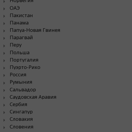
Норвегия
ОАЭ
Пакистан
Панама
Папуа-Новая Гвинея
Парагвай
Перу
Польша
Португалия
Пуэрто-Рико
Россия
Румыния
Сальвадор
Саудовская Аравия
Сербия
Сингапур
Словакия
Словения